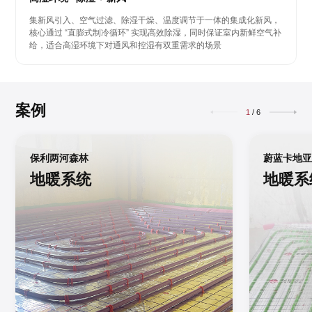
集新风引入、空气过滤、除湿干燥、温度调节于一体的集成化新风，
核心通过 “直膨式制冷循环” 实现高效除湿，同时保证室内新鲜空气补
给，适合高湿环境下对通风和控湿有双重需求的场景
案例
1
/
6
保利两河森林
蔚蓝卡地
地暖系统
地暖系